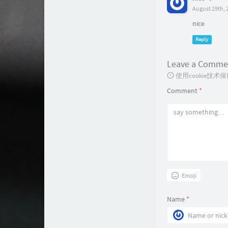
August 29th, 
nice
Reply
Leave a Comme
使用cookie
Comment
*
Emoji
Name
*