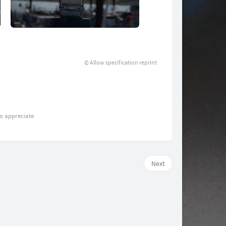
© Allow specification reprint
 to appreciate
Next