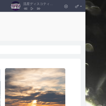
1
冬と春
back number
流星ディスコティック
- 乃木坂46
2
ごめんね、スムージー
乃木坂46
3
流星ディスコティック
乃木坂46
4
JOYFUL LOVE
日向坂46
5
全部 夢のまま
乃木坂46
6
君はハニーデュー
日向坂46
7
今、話したい誰かがいる
乃木坂46
8
ごめんねFingers crossed
乃木坂46
9
ゆっくりと咲く花
乃木坂46
10
思い出ファースト
乃木坂46