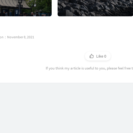
tion：November 8, 2021
Like
0
If you think my article is useful to you, please feel free